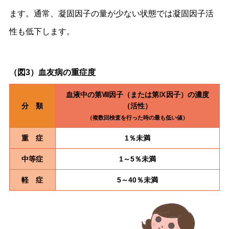
ます。通常、凝固因子の量が少ない状態では凝固因子活
性も低下します。
（図3）血友病の重症度
血液中の第Ⅷ因子（または第Ⅸ因子）の濃度
分 類
（活性）
（複数回検査を行った時の最も低い値）
重 症
1％未満
中等症
1～5％未満
軽 症
5～40％未満