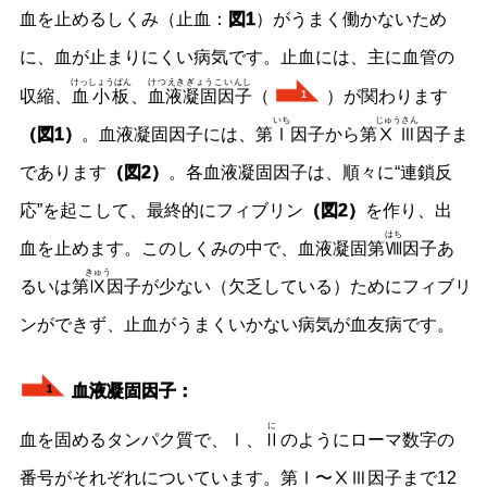
血を止めるしくみ（止血：
図1
）がうまく働かないため
に、血が止まりにくい病気です。止血には、主に血管の
けっしょうばん
けつえきぎょうこいんし
収縮、
血小板
、
血液凝固因子
（
）が関わります
1
いち
じゅうさん
（図1）
。血液凝固因子には、第
Ⅰ
因子から第
ⅩⅢ
因子ま
であります
（図2）
。各血液凝固因子は、順々に“連鎖反
応”を起こして、最終的にフィブリン
（図2）
を作り、出
はち
血を止めます。このしくみの中で、血液凝固第
Ⅷ
因子あ
きゅう
るいは第
Ⅸ
因子が少ない（欠乏している）ためにフィブリ
ンができず、止血がうまくいかない病気が血友病です。
血液凝固因子：
1
に
血を固めるタンパク質で、Ⅰ、
Ⅱ
のようにローマ数字の
番号がそれぞれについています。第Ⅰ〜ⅩⅢ因子まで12