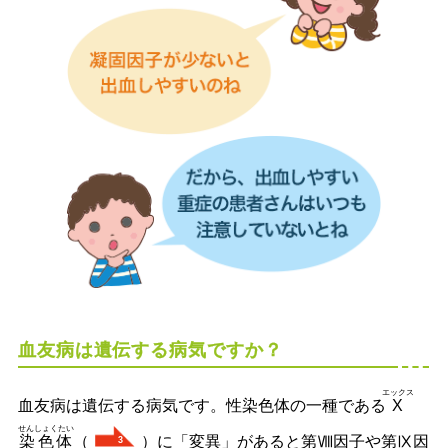
血友病は遺伝する病気ですか？
エックス
血友病は遺伝する病気です。性染色体の一種である
X
せんしょくたい
染色体
（
）に「変異」があると第Ⅷ因子や第Ⅸ因
3