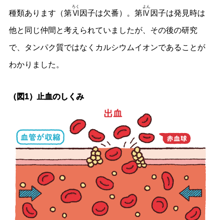
ろく
よん
種類あります（第
Ⅵ
因子は欠番）。第
Ⅳ
因子は発見時は
他と同じ仲間と考えられていましたが、その後の研究
で、タンパク質ではなくカルシウムイオンであることが
わかりました。
（図1）止血のしくみ