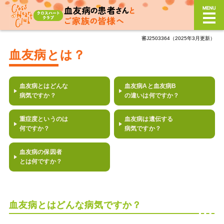
審J2503364（2025年3月更新）
血友病とは？
血友病とは？
どんな症状？
血友病とはどんな
血友病Aと血友病B
どんな治療？
病気ですか？
の違いは何ですか？
日常生活における注意
重症度というのは
血友病は遺伝する
何ですか？
病気ですか？
サポート制度
血友病の保因者
季刊誌「Cross Heart」
バックナンバー
とは何ですか？
血友病とはどんな病気ですか？