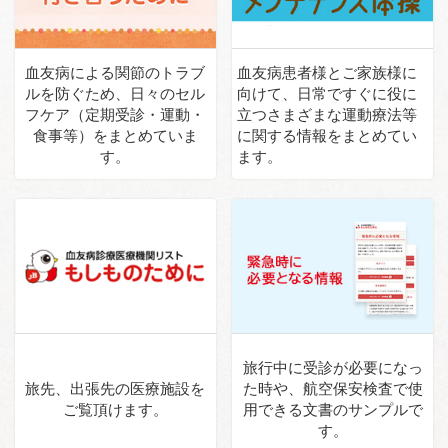
血友病による関節のトラブ
血友病患者様とご家族様に
ルを
防ぐため、日々のセル
向けて、
日常ですぐに役に
フケア
（定期受診・運動・
立つさまざまな
運動療法等
食事等）を
まとめていま
に関する情報を
まとめてい
す。
ます。
旅行中に受診が必要になっ
旅先、出張先の医療施設を
た時や、
航空保安検査で使
ご覧頂けます。
用できる
文書のサンプルで
す。