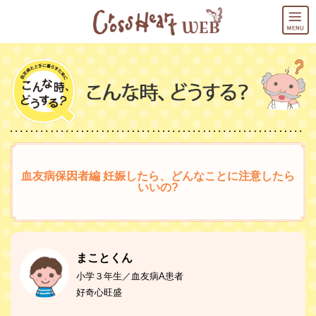
M
血友病保因者編 妊娠したら、どんなことに注意したら
いいの?
まことくん
小学３年生／血友病A患者
好奇心旺盛