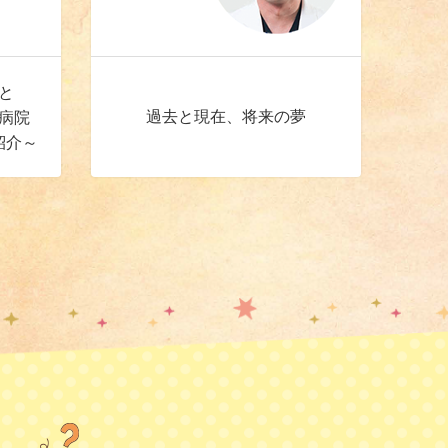
と
過去と現在、将来の夢
病院
紹介～