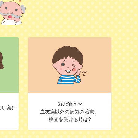
歯の治療や
ない薬は
血友病以外の病気の治療、
検査を受ける時は?