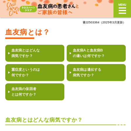
審J2503364（2025年3月更新）
血友病とは？
血友病とは？
どんな症状？
血友病とはどんな
血友病Aと血友病B
どんな治療？
病気ですか？
の違いは何ですか？
日常生活における注意
重症度というのは
血友病は遺伝する
何ですか？
病気ですか？
サポート制度
血友病の保因者
季刊誌「Cross Heart」
バックナンバー
とは何ですか？
血友病とはどんな病気ですか？