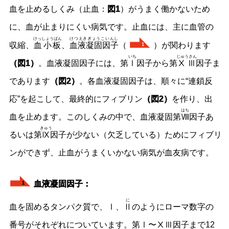
血を止めるしくみ（止血：
図1
）がうまく働かないため
に、血が止まりにくい病気です。止血には、主に血管の
けっしょうばん
けつえきぎょうこいんし
収縮、
血小板
、
血液凝固因子
（
）が関わります
1
いち
じゅうさん
（図1）
。血液凝固因子には、第
Ⅰ
因子から第
ⅩⅢ
因子ま
であります
（図2）
。各血液凝固因子は、順々に“連鎖反
応”を起こして、最終的にフィブリン
（図2）
を作り、出
はち
血を止めます。このしくみの中で、血液凝固第
Ⅷ
因子あ
きゅう
るいは第
Ⅸ
因子が少ない（欠乏している）ためにフィブリ
ンができず、止血がうまくいかない病気が血友病です。
血液凝固因子：
1
に
血を固めるタンパク質で、Ⅰ、
Ⅱ
のようにローマ数字の
番号がそれぞれについています。第Ⅰ〜ⅩⅢ因子まで12