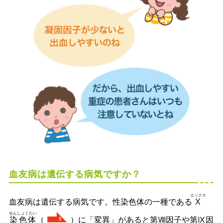
血友病は遺伝する病気ですか？
エックス
血友病は遺伝する病気です。性染色体の一種である
X
せんしょくたい
染色体
（
）に「変異」があると第Ⅷ因子や第Ⅸ因
3