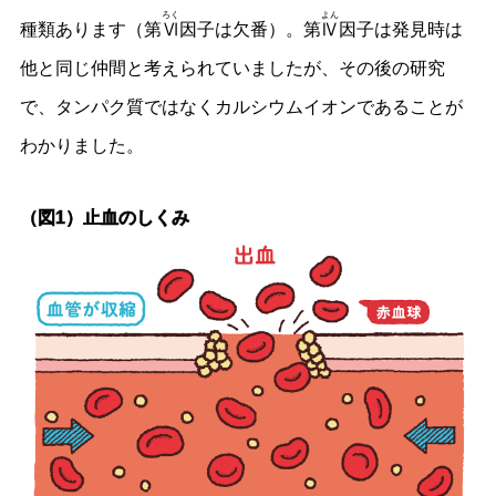
ろく
よん
種類あります（第
Ⅵ
因子は欠番）。第
Ⅳ
因子は発見時は
他と同じ仲間と考えられていましたが、その後の研究
で、タンパク質ではなくカルシウムイオンであることが
わかりました。
（図1）止血のしくみ