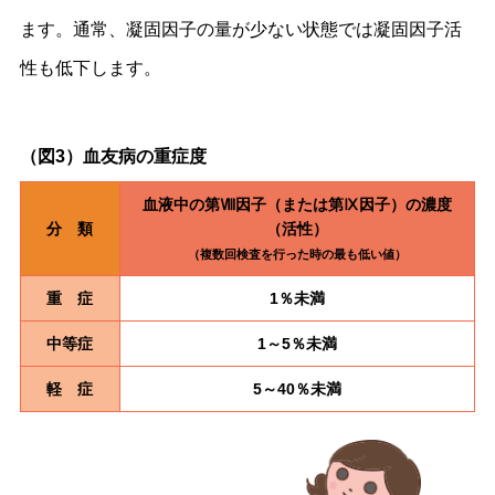
ます。通常、凝固因子の量が少ない状態では凝固因子活
性も低下します。
（図3）血友病の重症度
血液中の第Ⅷ因子（または第Ⅸ因子）の濃度
分 類
（活性）
（複数回検査を行った時の最も低い値）
重 症
1％未満
中等症
1～5％未満
軽 症
5～40％未満