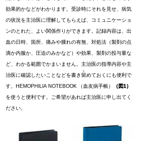
効果的かなどがわかります。受診時にそれを見せ、病気
の状況を主治医に理解してもらえば、コミュニケーショ
ンのとれた、よい関係作りができます。記録内容は、出
血の日時、箇所、痛みや腫れの有無、対処法（製剤の点
滴か内服か、圧迫のみかなど）や効果、製剤の投与量な
ど、わかる範囲でかまいません。主治医の指導内容や主
と
治医に確認したいことなどを書き
留
めておくにも便利で
す。HEMOPHILIA NOTEBOOK （血友病手帳）
（図1）
を使うと便利です。ご希望があれば主治医に申し出てく
ださい。