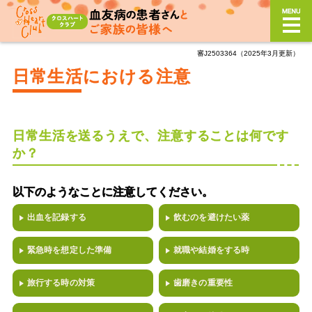
審J2503364（2025年3月更新）
血友病とは？
日常生活における注意
どんな症状？
どんな治療？
日常生活を送るうえで、注意することは何です
か？
日常生活における注意
以下のようなことに注意してください。
サポート制度
出血を記録する
飲むのを避けたい薬
季刊誌「Cross Heart」
バックナンバー
緊急時を想定した準備
就職や結婚をする時
旅行する時の対策
歯磨きの重要性