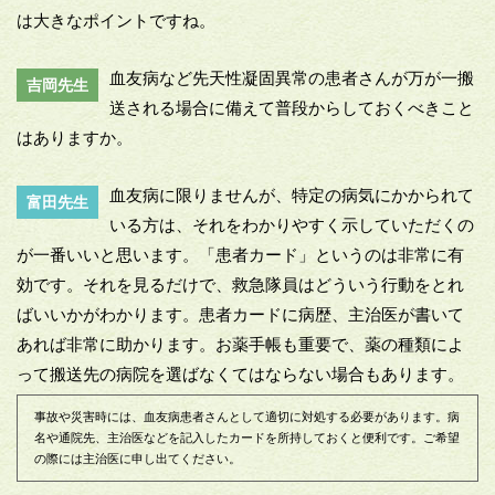
は大きなポイントですね。
血友病など先天性凝固異常の患者さんが万が一搬
吉岡先生
送される場合に備えて普段からしておくべきこと
はありますか。
血友病に限りませんが、特定の病気にかかられて
富田先生
いる方は、それをわかりやすく示していただくの
が一番いいと思います。「患者カード」というのは非常に有
効です。それを見るだけで、救急隊員はどういう行動をとれ
ばいいかがわかります。患者カードに病歴、主治医が書いて
あれば非常に助かります。お薬手帳も重要で、薬の種類によ
って搬送先の病院を選ばなくてはならない場合もあります。
事故や災害時には、血友病患者さんとして適切に対処する必要があります。病
名や通院先、主治医などを記入したカードを所持しておくと便利です。ご希望
の際には主治医に申し出てください。