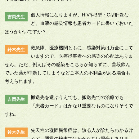
個人情報になりますが、HIVやB型・C型肝炎な
吉岡先生
ど、血液の感染情報も患者カードに書いておいた
ほうがいいですか？
救急隊、医療機関ともに、感染対策は万全にして
鈴木先生
いますので、医療従事者への感染の心配はありま
せん。ただ、例えばその感染をこちらが知らずに、普段飲ん
でいた薬が中断してしまうなどご本人の不利益がある場合も
考えられます。
搬送先を選ぶうえでも、搬送先での治療でも、
吉岡先生
「患者カード」はかなり重要なものになりそうで
すね。
先天性の凝固異常症は、診る人が診たらわかるけ
鈴木先生
れど、通常の検査ではわからない場合もありま