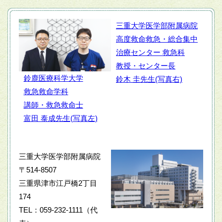
三重大学医学部附属病院
高度救命救急・総合集中
治療センター 救急科
教授・センター長
鈴鹿医療科学大学
鈴木 圭先生(写真右)
救急救命学科
講師・救急救命士
富田 泰成先生(写真左)
三重大学医学部附属病院
〒514-8507
三重県津市江戸橋2丁目
174
TEL：059-232-1111（代