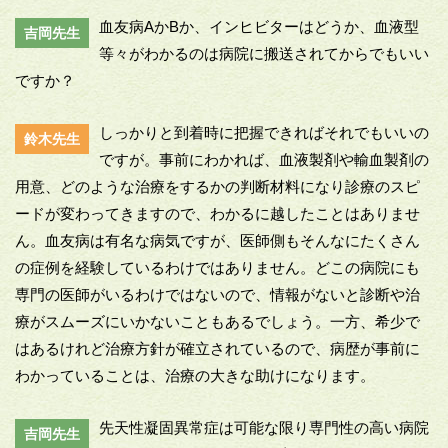
血友病AかBか、インヒビターはどうか、血液型
吉岡先生
等々がわかるのは病院に搬送されてからでもいい
ですか？
しっかりと到着時に把握できればそれでもいいの
鈴木先生
ですが。事前にわかれば、血液製剤や輸血製剤の
用意、どのような治療をするかの判断材料になり診療のスピ
ードが変わってきますので、わかるに越したことはありませ
ん。血友病は有名な病気ですが、医師側もそんなにたくさん
の症例を経験しているわけではありません。どこの病院にも
専門の医師がいるわけではないので、情報がないと診断や治
療がスムーズにいかないこともあるでしょう。一方、希少で
はあるけれど治療方針が確立されているので、病歴が事前に
わかっていることは、治療の大きな助けになります。
先天性凝固異常症は可能な限り専門性の高い病院
吉岡先生