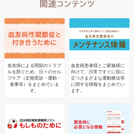
血友病による関節のトラブ
血友病患者様とご家族様に
ルを
防ぐため、日々のセル
向けて、
日常ですぐに役に
フケア
（定期受診・運動・
立つさまざまな
運動療法等
食事等）を
まとめていま
に関する情報を
まとめてい
す。
ます。