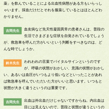
薬」を飲んでいることによる出血性病態がある方もいらっし
ゃいます。採血だけだとそれを服薬しているとはほとんどわ
かりません。
血友病など先天性凝固異常の患者さんは、普段の
吉岡先生
生活でさまざまな症状を自覚されているでしょう
が、救急車を呼んだ方がいいという判断をすべきなのは、ど
んな時でしょうか。
われわれの言葉でバイタルサインというのです
鈴木先生
が、呼吸の状態がおかしい、意識の状態がおかし
い、あるいは血圧がいつもより低いなどといったことがあれ
ば救急車を呼んでいただいた方がいいと思います。いつもと
状態が大きく違うというのは重要です。
出血は外出血だけじゃないですからね。内出血は
吉岡先生
目には見えないので、普段と状態が違うというの