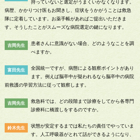
持っていないと選定がうまくいかなくなります。
病歴、かかりつけ医もお聞きし、症状をうかがうことは救急
隊に定着しています。お薬手帳があればご提出いただきま
す。そうしたことがスムーズな病院選定の鍵になります。
患者さんに意識がない場合、どのようなことを調
吉岡先生
べますか。
全国統一ですが、病態による観察ポイントがあり
富田先生
ます。例えば脳卒中が疑われるなら脳卒中の病院
前救護の学習方法に従って観察します。
救急科では、どの段階まで診療をしてから各専門
吉岡先生
診療科に橋渡しをするのですか。
状態が安定するまでは私たちの責任でやっていま
鈴木先生
す。人工呼吸器がとれて話ができるようになり、