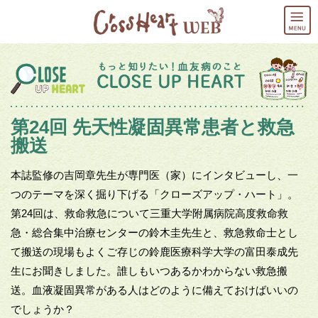
M
第24回 先天性凝固異常患者と救急
搬送
本誌監修の吉岡章先生が専門医（家）にインタビューし、一
つのテーマを深く掘り下げる「クローズアップ・ハート」。
第24回は、救命救急について三重大学附属病院高度救命救
急・総合集中治療センターの鈴木圭先生と、救急救命士とし
て搬送の現場もよくご存じの鈴鹿医療科学大学の富田泰成先
生にお聞きしました。誰しもいつあるかわからない救急搬
送。血液凝固異常がある人はどのように備えておけばいいの
でしょうか？