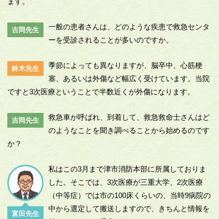
ます。
一般の患者さんは、どのような疾患で救急センタ
吉岡先生
ーを受診されることが多いのですか。
季節によっても異なりますが、脳卒中、心筋梗
鈴木先生
塞、あるいは外傷など幅広く受けています。当院
ですと3次医療ということで半数近くが外傷になります。
救急車が呼ばれ、到着して、救急救命士さんはど
吉岡先生
のようなことを聞き調べることから始めるのです
か？
私はこの3月まで津市消防本部に所属しておりま
した。そこでは、3次医療が三重大学、2次医療
（中等症）では市の100床くらいの、当時9病院の
中から選定して搬送しますので、きちんと情報を
富田先生