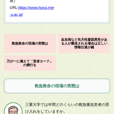
表）
URL:
https://www.hosp.mie
-u.ac.jp/
血友病など先天性凝固異常があ
救急救命の現場の実態は
る人が搬送される場合は正しい
情報伝達が鍵
万が一に備えて「患者カード」
の携行を
救急救命の現場の実態は
三重大学では年間どのくらいの救急搬送患者の受
け入れをしていますか。