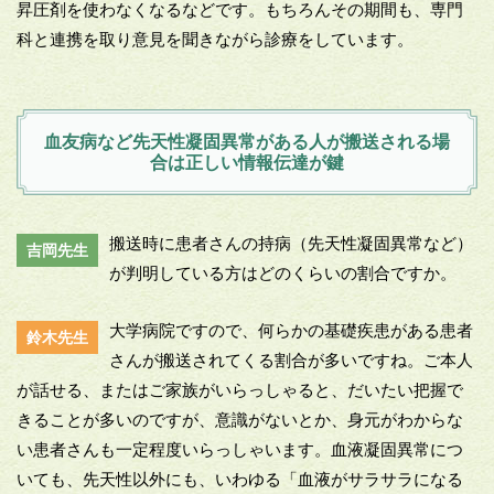
昇圧剤を使わなくなるなどです。もちろんその期間も、専門
科と連携を取り意見を聞きながら診療をしています。
血友病など先天性凝固異常がある人が搬送される場
合は正しい情報伝達が鍵
搬送時に患者さんの持病（先天性凝固異常など）
吉岡先生
が判明している方はどのくらいの割合ですか。
大学病院ですので、何らかの基礎疾患がある患者
鈴木先生
さんが搬送されてくる割合が多いですね。ご本人
が話せる、またはご家族がいらっしゃると、だいたい把握で
きることが多いのですが、意識がないとか、身元がわからな
い患者さんも一定程度いらっしゃいます。血液凝固異常につ
いても、先天性以外にも、いわゆる「血液がサラサラになる