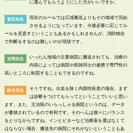
に運んでもらうようにした方がいいですか。
現在のルールでは広域搬送よりもその地域で完結
富田先生
させるようになっています。今後必要に応じてル
ールを見直すということもあるかもしれませんが、消防独自
で判断をするのは難しいのが現状です。
いったん地域の主要病院に搬送されても、治療の
吉岡先生
内容によっては病院や医師同士の連携で専門性の
高いところに転院することもできるのですね。
そうですね。出血を除く内因性疾患の場合、まず
鈴木先生
は診断をつけてもらってということでいいと思い
ます。また、主治医のいらっしゃる病院というのは、データ
が蓄積されているので有利です。そのへんは個々にバランス
をとりながらですね。インヒビターなど治療薬を選ばなくて
はならない場合、搬送先の病院にそれがないということもあ