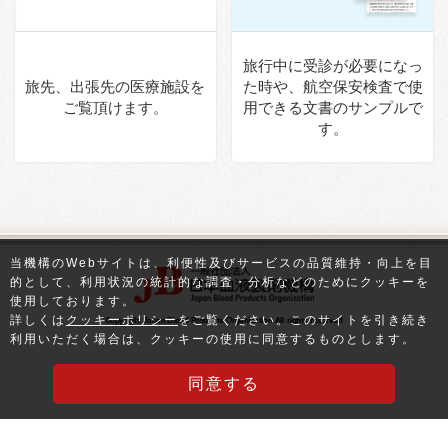
旅行中に受診が必要になっ
旅先、出張先の医療施設を
た時や、
航空保安検査で使
ご覧頂けます。
用できる
文書のサンプルで
す。
当機構のWebサイトは、利便性及びサービスの品質維持・向上を目
的として、利用状況の統計的な調査・分析などのためにクッキーを
使用しております。
詳しくは
クッキーポリシー
をご覧ください。このサイトを引き続き
Copyright Japan Blood Products Organization All rights reserved
利用いただく場合は、クッキーの使用に同意するものとします。
同意する