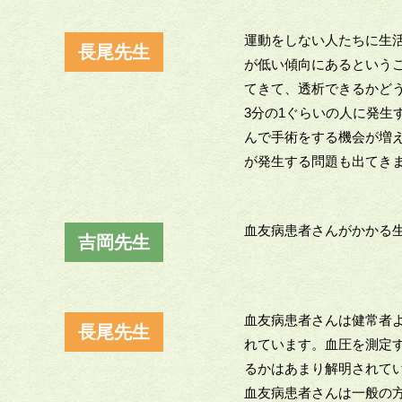
運動をしない人たちに生
長尾先生
が低い傾向にあるという
てきて、透析できるかど
3分の1ぐらいの人に発生
んで手術をする機会が増
が発生する問題も出てき
血友病患者さんがかかる
吉岡先生
血友病患者さんは健常者
長尾先生
れています。血圧を測定
るかはあまり解明されてい
血友病患者さんは一般の