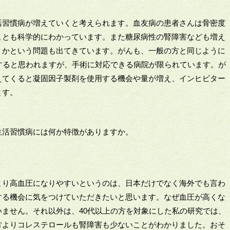
活習慣病が増えていくと考えられます。血友病の患者さんは骨密度
ことも科学的にわかっています。また糖尿病性の腎障害なども増え
うかという問題も出てきています。がんも、一般の方と同じように
すると思われますが、手術に対応できる病院が限られています。が
えてくると凝固因子製剤を使用する機会や量が増え、インヒビター
ます。
生活習慣病には何か特徴がありますか。
より高血圧になりやすいというのは、日本だけでなく海外でも言わ
する機会に気をつけていただきたいと思います。なぜ血圧が高くな
ません。それ以外は、40代以上の方を対象にした私の研究では、
方よりコレステロールも腎障害も少ないことがわかりました。おそ