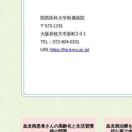
関西医科大学附属病院
〒573-1191
大阪府枚方市新町2-3-1
TEL：072-804-0101
URL:
https://hp.kmu.ac.jp/
血友病患者さんの高齢化と生活習慣
血友病治療
病の問題
切な薬で