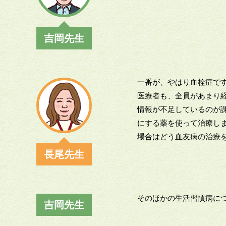
吉岡先生
一番が、やはり血栓症で
医療者も、全員があまり
情報が不足しているのが
にする薬を使って治療し
場合はどう血友病の治療
長尾先生
そのほかの生活習慣病に
吉岡先生